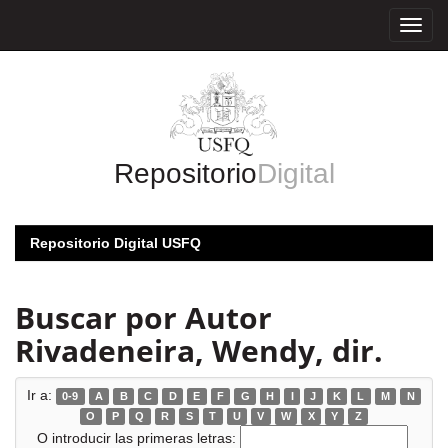
Skip
navigation
Repositorio
Digital
Repositorio Digital USFQ
Buscar por Autor
Rivadeneira, Wendy, dir.
Ir a:
0-9
A
B
C
D
E
F
G
H
I
J
K
L
M
N
O
P
Q
R
S
T
U
V
W
X
Y
Z
O introducir las primeras letras: