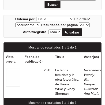
Ordenar por:
En orden:
Resultados por página
Autor/Registro:
Mostrando resultados 1 a 1 de 1
Vista
Fecha de
Título
Autor(es)
previa
publicación
2013
La teoría
Rivadeneira,
feminista y la
Wendy,
obra fotográfica
dir.
;
de Hannah
Bruque
Wilke y Cindy
Gutiérrez,
Sherman.
Ana María
Mostrando resultados 1 a 1 de 1