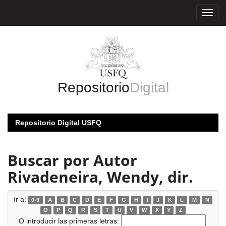
Skip
navigation
Repositorio
Digital
Repositorio Digital USFQ
Buscar por Autor
Rivadeneira, Wendy, dir.
Ir a:
0-9
A
B
C
D
E
F
G
H
I
J
K
L
M
N
O
P
Q
R
S
T
U
V
W
X
Y
Z
O introducir las primeras letras: