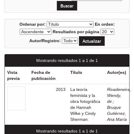
Ordenar por:
En orden:
Resultados por página
Autor/Registro:
Mostrando resultados 1 a 1 de 1
Vista
Fecha de
Título
Autor(es)
previa
publicación
2013
La teoría
Rivadeneira,
feminista y la
Wendy,
obra fotográfica
dir.
;
de Hannah
Bruque
Wilke y Cindy
Gutiérrez,
Sherman.
Ana María
Mostrando resultados 1 a 1 de 1