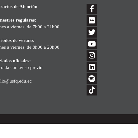
rarios de Atención
mestres regulares:
nes a viernes: de 7h00 a 21h00
ríodos de verano:
nes a viernes: de 8h00 a 20h00
iados oficiales:
rrada con aviso previo
blio@usfq.edu.ec