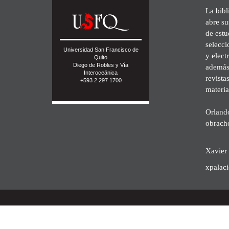
La bibl
abre su
de est
selecci
Universidad San Francisco de
y elect
Quito
Diego de Robles y Vía
además 
Interoceánica
revista
+593 2 297 1700
materia
Orland
obrach
Xavier 
xpalac