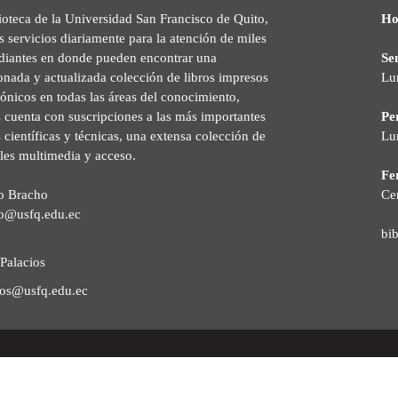
ioteca de la Universidad San Francisco de Quito,
Ho
s servicios diariamente para la atención de miles
udiantes en donde pueden encontrar una
Se
onada y actualizada colección de libros impresos
Lu
rónicos en todas las áreas del conocimiento,
cuenta con suscripciones a las más importantes
Pe
s científicas y técnicas, una extensa colección de
Lu
les multimedia y acceso.
Fer
o Bracho
Ce
o@usfq.edu.ec
bi
Palacios
ios@usfq.edu.ec