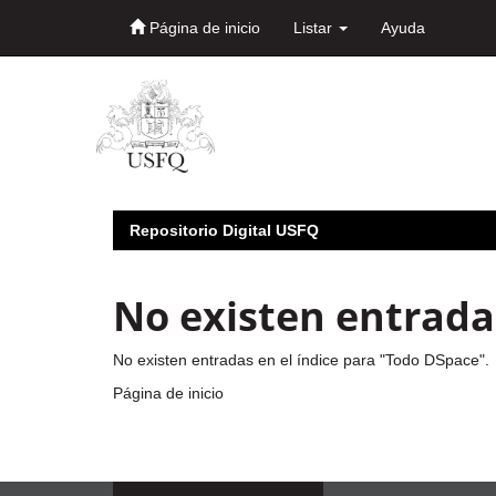
Página de inicio
Listar
Ayuda
Skip
navigation
Repositorio Digital USFQ
No existen entradas
No existen entradas en el índice para "Todo DSpace".
Página de inicio