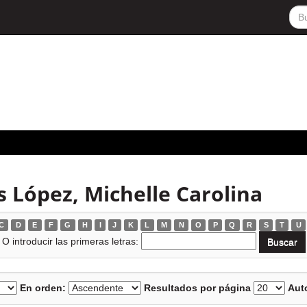
 López, Michelle Carolina
C
D
E
F
G
H
I
J
K
L
M
N
O
P
Q
R
S
T
U
O introducir las primeras letras:
En orden:
Resultados por página
Auto