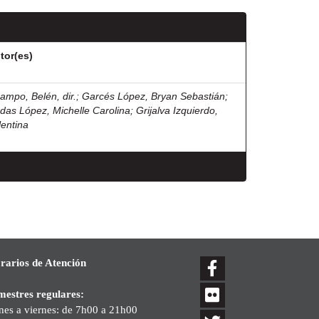
tor(es)
ampo, Belén, dir.
;
Garcés López, Bryan Sebastián
;
das López, Michelle Carolina
;
Grijalva Izquierdo,
lentina
rarios de Atención
mestres regulares:
nes a viernes: de 7h00 a 21h00