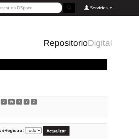
Servicios
Repositorio
Digital
V
W
X
Y
Z
r/Registro: