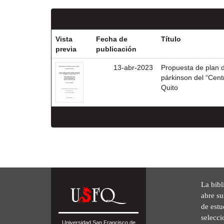
Vista
Fecha de
Título
previa
publicación
13-abr-2023
Propuesta de plan d
párkinson del “Cent
Quito
La bibl
abre su
de est
selecci
Universidad San Francisco de