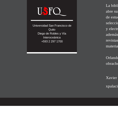
La bibl
abre su
de est
selecci
Universidad San Francisco de
y elect
Quito
Diego de Robles y Vía
además 
Interoceánica
revista
+593 2 297 1700
materia
Orland
obrach
Xavier 
xpalac