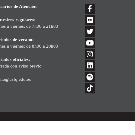
rarios de Atención
mestres regulares:
nes a viernes: de 7h00 a 21h00
ríodos de verano:
nes a viernes: de 8h00 a 20h00
iados oficiales:
rrada con aviso previo
blio@usfq.edu.ec