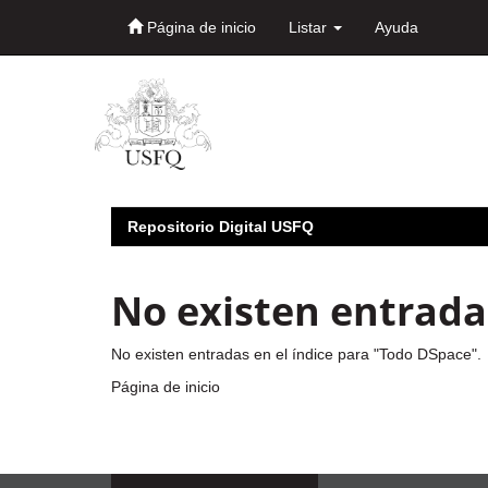
Página de inicio
Listar
Ayuda
Skip
navigation
Repositorio Digital USFQ
No existen entradas
No existen entradas en el índice para "Todo DSpace".
Página de inicio