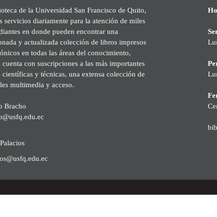
ioteca de la Universidad San Francisco de Quito,
Ho
s servicios diariamente para la atención de miles
udiantes en donde pueden encontrar una
Se
onada y actualizada colección de libros impresos
Lu
rónicos en todas las áreas del conocimiento,
cuenta con suscripciones a las más importantes
Pe
s científicas y técnicas, una extensa colección de
Lu
les multimedia y acceso.
Fer
o Bracho
Ce
o@usfq.edu.ec
bi
Palacios
ios@usfq.edu.ec