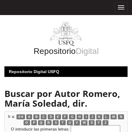
Skip
navigation
Repositorio
Digital
Repositorio Digital USFQ
Buscar por Autor Romero,
María Soledad, dir.
Ir a:
0-9
A
B
C
D
E
F
G
H
I
J
K
L
M
N
O
P
Q
R
S
T
U
V
W
X
Y
Z
O introducir las primeras letras: