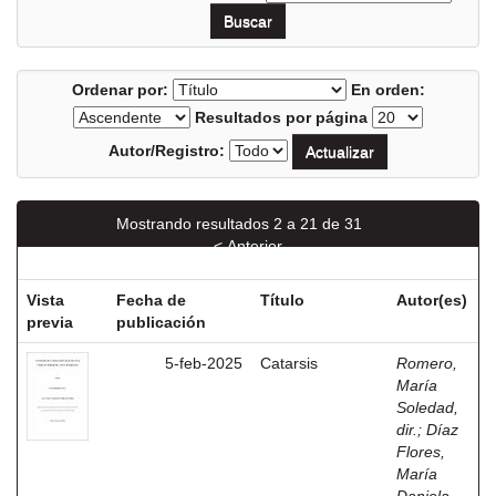
Ordenar por:
En orden:
Resultados por página
Autor/Registro:
Mostrando resultados 2 a 21 de 31
< Anterior
Siguiente >
Vista
Fecha de
Título
Autor(es)
previa
publicación
5-feb-2025
Catarsis
Romero,
María
Soledad,
dir.
;
Díaz
Flores,
María