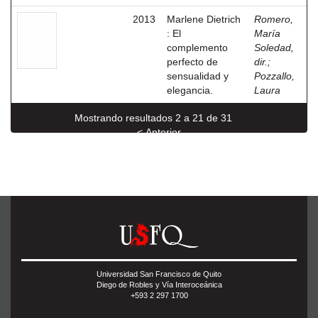
2013
Marlene Dietrich
Romero,
: El
María
complemento
Soledad,
perfecto de
dir.
;
sensualidad y
Pozzallo,
elegancia.
Laura
Mostrando resultados 2 a 21 de 31
< Anterior
Siguiente >
Universidad San Francisco de Quito
Diego de Robles y Vía Interoceánica
+593 2 297 1700