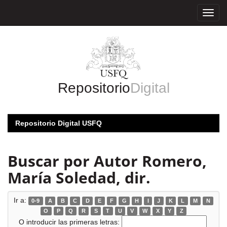
Skip
navigation
Repositorio
Digital
Repositorio Digital USFQ
Buscar por Autor Romero,
María Soledad, dir.
Ir a:
0-9
A
B
C
D
E
F
G
H
I
J
K
L
M
N
O
P
Q
R
S
T
U
V
W
X
Y
Z
O introducir las primeras letras: