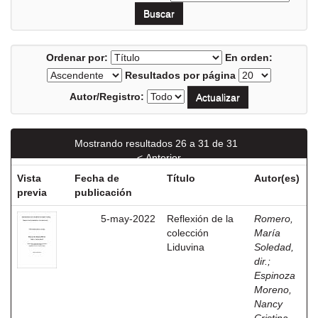
Ordenar por:
En orden:
Resultados por página
Autor/Registro:
Mostrando resultados 26 a 31 de 31
< Anterior
Vista
Fecha de
Título
Autor(es)
previa
publicación
5-may-2022
Reflexión de la
Romero,
colección
María
Liduvina
Soledad,
dir.
;
Espinoza
Moreno,
Nancy