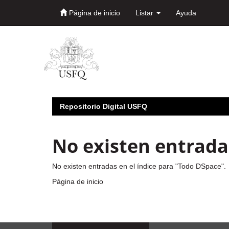
Página de inicio
Listar
Ayuda
Skip
navigation
Repositorio Digital USFQ
No existen entradas
No existen entradas en el índice para "Todo DSpace".
Página de inicio