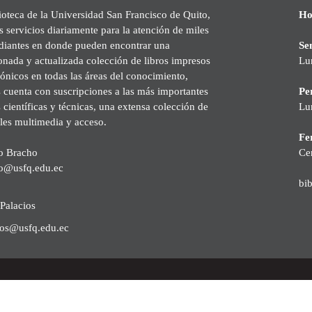
ioteca de la Universidad San Francisco de Quito,
Ho
s servicios diariamente para la atención de miles
udiantes en donde pueden encontrar una
Se
onada y actualizada colección de libros impresos
Lu
rónicos en todas las áreas del conocimiento,
cuenta con suscripciones a las más importantes
Pe
s científicas y técnicas, una extensa colección de
Lu
les multimedia y acceso.
Fer
o Bracho
Ce
o@usfq.edu.ec
bi
Palacios
ios@usfq.edu.ec