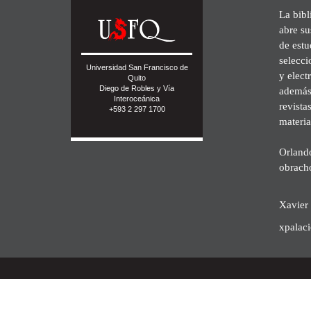
La bibl
abre su
de est
selecci
Universidad San Francisco de
y elect
Quito
Diego de Robles y Vía
además 
Interoceánica
revista
+593 2 297 1700
materia
Orland
obrach
Xavier 
xpalac