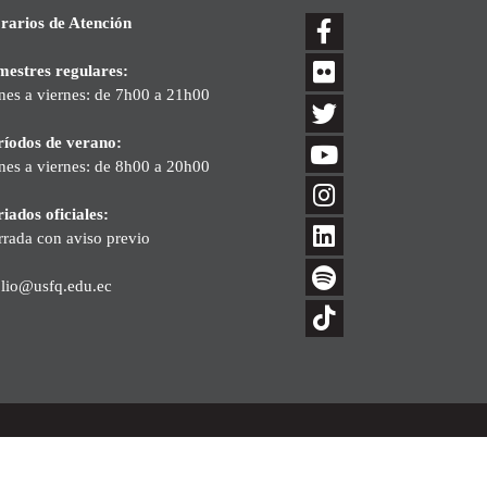
rarios de Atención
mestres regulares:
nes a viernes: de 7h00 a 21h00
ríodos de verano:
nes a viernes: de 8h00 a 20h00
iados oficiales:
rrada con aviso previo
blio@usfq.edu.ec