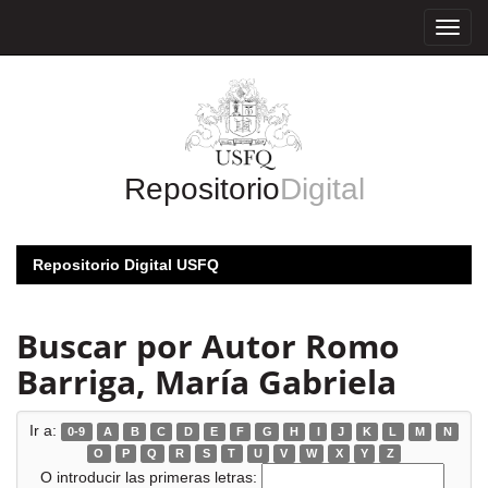
Skip
navigation
Repositorio
Digital
Repositorio Digital USFQ
Buscar por Autor Romo
Barriga, María Gabriela
Ir a:
0-9
A
B
C
D
E
F
G
H
I
J
K
L
M
N
O
P
Q
R
S
T
U
V
W
X
Y
Z
O introducir las primeras letras: