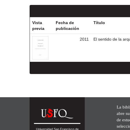
Vista
Fecha de
Título
previa
publicación
2011
El sentido de la arq
La bibl
abre su
de est
selecci
Universidad San Francisco de