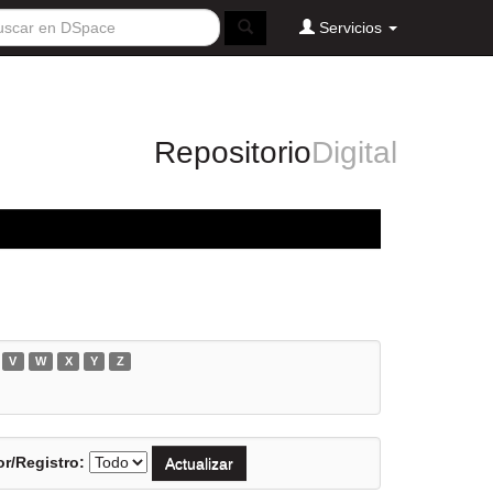
Servicios
Repositorio
Digital
V
W
X
Y
Z
r/Registro: