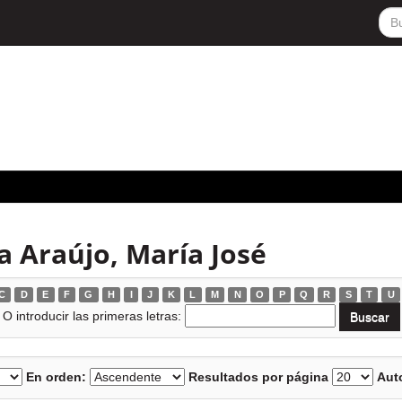
 Araújo, María José
C
D
E
F
G
H
I
J
K
L
M
N
O
P
Q
R
S
T
U
O introducir las primeras letras:
En orden:
Resultados por página
Auto