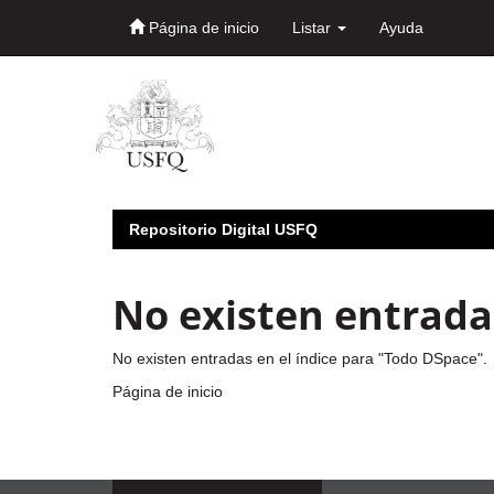
Página de inicio
Listar
Ayuda
Skip
navigation
Repositorio Digital USFQ
No existen entradas
No existen entradas en el índice para "Todo DSpace".
Página de inicio