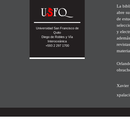
La bibl
abre su
de est
selecci
Universidad San Francisco de
y elect
Quito
Diego de Robles y Vía
además 
Interoceánica
revista
+593 2 297 1700
materia
Orland
obrach
Xavier 
xpalac