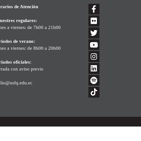
rarios de Atención
mestres regulares:
nes a viernes: de 7h00 a 21h00
ríodos de verano:
nes a viernes: de 8h00 a 20h00
iados oficiales:
rrada con aviso previo
blio@usfq.edu.ec