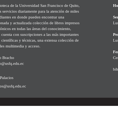
ioteca de la Universidad San Francisco de Quito,
Ho
s servicios diariamente para la atención de miles
udiantes en donde pueden encontrar una
Se
onada y actualizada colección de libros impresos
Lu
rónicos en todas las áreas del conocimiento,
cuenta con suscripciones a las más importantes
Pe
s científicas y técnicas, una extensa colección de
Lu
les multimedia y acceso.
Fer
o Bracho
Ce
o@usfq.edu.ec
bi
Palacios
ios@usfq.edu.ec