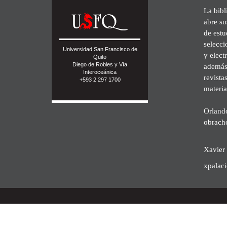
La bibl
abre su
de est
selecci
Universidad San Francisco de
y elect
Quito
Diego de Robles y Vía
además 
Interoceánica
revista
+593 2 297 1700
materia
Orland
obrach
Xavier 
xpalac