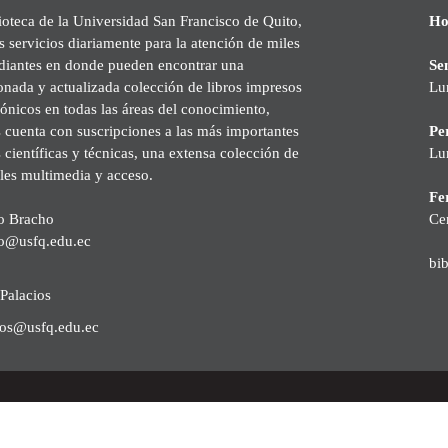
ioteca de la Universidad San Francisco de Quito,
Ho
s servicios diariamente para la atención de miles
udiantes en donde pueden encontrar una
Se
onada y actualizada colección de libros impresos
Lu
rónicos en todas las áreas del conocimiento,
cuenta con suscripciones a las más importantes
Pe
s científicas y técnicas, una extensa colección de
Lu
les multimedia y acceso.
Fer
o Bracho
Ce
o@usfq.edu.ec
bi
Palacios
ios@usfq.edu.ec