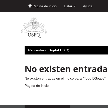
Página de inicio
Listar
Ayuda
Skip
navigation
Repositorio Digital USFQ
No existen entradas
No existen entradas en el índice para "Todo DSpace".
Página de inicio