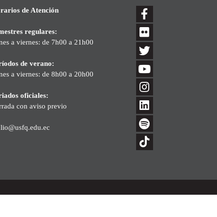
rarios de Atención
mestres regulares:
nes a viernes: de 7h00 a 21h00
ríodos de verano:
nes a viernes: de 8h00 a 20h00
iados oficiales:
rrada con aviso previo
blio@usfq.edu.ec