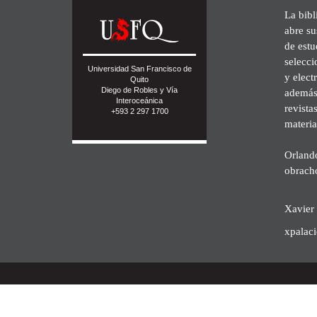
La bibl
abre su
de est
selecci
Universidad San Francisco de
y elect
Quito
Diego de Robles y Vía
además 
Interoceánica
revista
+593 2 297 1700
materia
Orland
obrach
Xavier 
xpalac