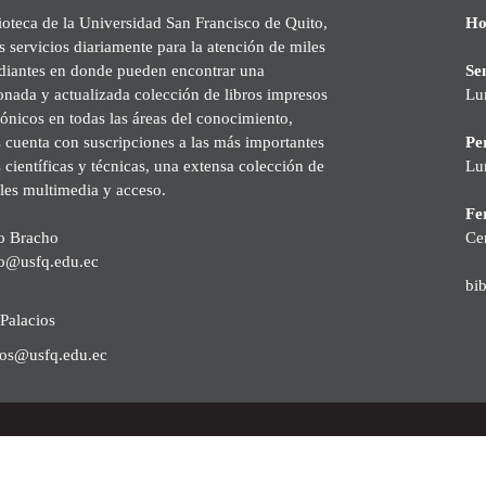
ioteca de la Universidad San Francisco de Quito,
Ho
s servicios diariamente para la atención de miles
udiantes en donde pueden encontrar una
Se
onada y actualizada colección de libros impresos
Lu
rónicos en todas las áreas del conocimiento,
cuenta con suscripciones a las más importantes
Pe
s científicas y técnicas, una extensa colección de
Lu
les multimedia y acceso.
Fer
o Bracho
Ce
o@usfq.edu.ec
bi
Palacios
ios@usfq.edu.ec