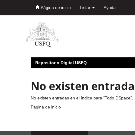
Página de inicio
Listar
Ayuda
Skip
navigation
Repositorio Digital USFQ
No existen entradas
No existen entradas en el índice para "Todo DSpace".
Página de inicio