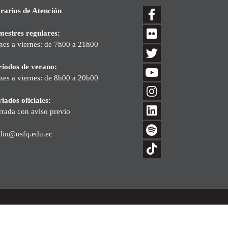
rarios de Atención
mestres regulares:
nes a viernes: de 7h00 a 21h00
ríodos de verano:
nes a viernes: de 8h00 a 20h00
iados oficiales:
rrada con aviso previo
blio@usfq.edu.ec