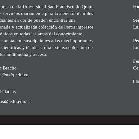
ioteca de la Universidad San Francisco de Quito,
Ho
s servicios diariamente para la atención de miles
udiantes en donde pueden encontrar una
Se
onada y actualizada colección de libros impresos
Lu
rónicos en todas las áreas del conocimiento,
cuenta con suscripciones a las más importantes
Pe
s científicas y técnicas, una extensa colección de
Lu
les multimedia y acceso.
Fer
o Bracho
Ce
o@usfq.edu.ec
bi
Palacios
ios@usfq.edu.ec