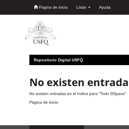
Página de inicio
Listar
Ayuda
Skip
navigation
Repositorio Digital USFQ
No existen entradas
No existen entradas en el índice para "Todo DSpace".
Página de inicio