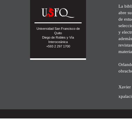
La bibl
abre su
de est
selecci
Universidad San Francisco de
y elect
Quito
Diego de Robles y Vía
además 
Interoceánica
revista
+593 2 297 1700
materia
Orland
obrach
Xavier 
xpalac