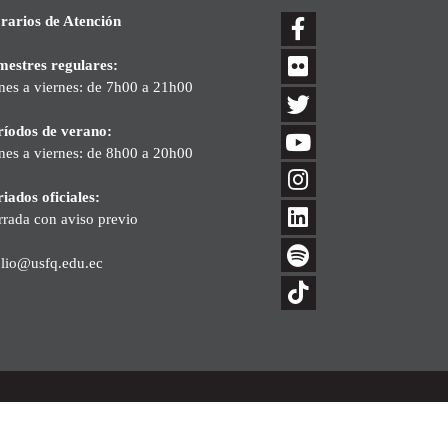
rarios de Atención
mestres regulares:
nes a viernes: de 7h00 a 21h00
ríodos de verano:
nes a viernes: de 8h00 a 20h00
iados oficiales:
rrada con aviso previo
blio@usfq.edu.ec