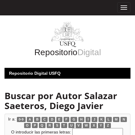
Skip
navigation
Repositorio
Digital
Repositorio Digital USFQ
Buscar por Autor Salazar
Saeteros, Diego Javier
Ir a:
0-9
A
B
C
D
E
F
G
H
I
J
K
L
M
N
O
P
Q
R
S
T
U
V
W
X
Y
Z
O introducir las primeras letras: