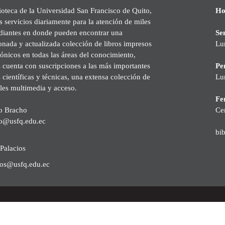
ioteca de la Universidad San Francisco de Quito,
Ho
s servicios diariamente para la atención de miles
udiantes en donde pueden encontrar una
Se
onada y actualizada colección de libros impresos
Lu
rónicos en todas las áreas del conocimiento,
cuenta con suscripciones a las más importantes
Pe
s científicas y técnicas, una extensa colección de
Lu
les multimedia y acceso.
Fer
o Bracho
Ce
o@usfq.edu.ec
bi
Palacios
ios@usfq.edu.ec