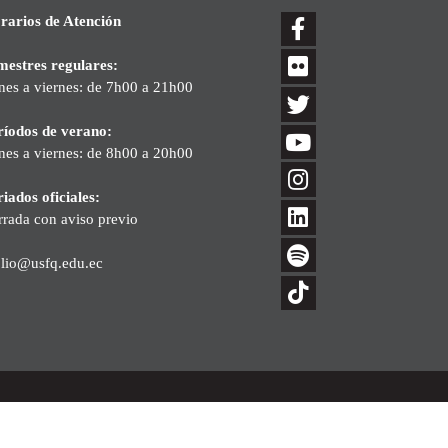
rarios de Atención
mestres regulares:
nes a viernes: de 7h00 a 21h00
ríodos de verano:
nes a viernes: de 8h00 a 20h00
iados oficiales:
rrada con aviso previo
blio@usfq.edu.ec