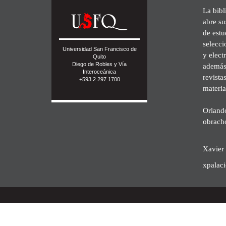
La bibl
abre su
de est
selecci
Universidad San Francisco de
y elect
Quito
Diego de Robles y Vía
además 
Interoceánica
revista
+593 2 297 1700
materia
Orland
obrach
Xavier 
xpalac