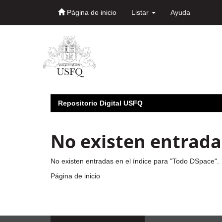
Página de inicio
Listar
Ayuda
Skip
navigation
Repositorio Digital USFQ
No existen entradas
No existen entradas en el índice para "Todo DSpace".
Página de inicio