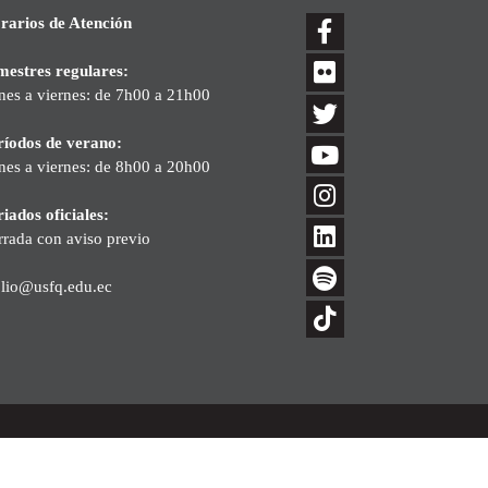
rarios de Atención
mestres regulares:
nes a viernes: de 7h00 a 21h00
ríodos de verano:
nes a viernes: de 8h00 a 20h00
iados oficiales:
rrada con aviso previo
blio@usfq.edu.ec