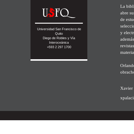
La bibl
abre su
de est
selecci
Universidad San Francisco de
y elect
Quito
Diego de Robles y Vía
además 
Interoceánica
revista
+593 2 297 1700
materia
Orland
obrach
Xavier 
xpalac