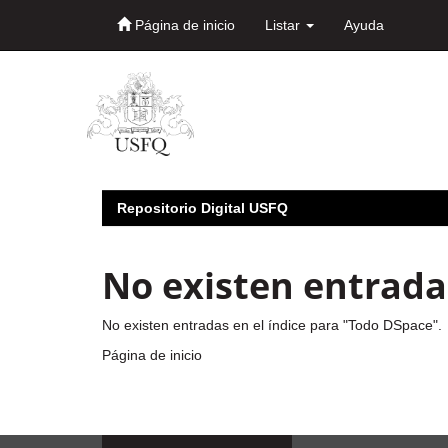
Página de inicio
Listar
Ayuda
Skip
navigation
Repositorio Digital USFQ
No existen entradas
No existen entradas en el índice para "Todo DSpace".
Página de inicio