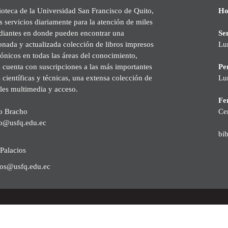
ioteca de la Universidad San Francisco de Quito,
Ho
s servicios diariamente para la atención de miles
udiantes en donde pueden encontrar una
Se
onada y actualizada colección de libros impresos
Lu
rónicos en todas las áreas del conocimiento,
cuenta con suscripciones a las más importantes
Pe
s científicas y técnicas, una extensa colección de
Lu
les multimedia y acceso.
Fer
o Bracho
Ce
o@usfq.edu.ec
bi
Palacios
ios@usfq.edu.ec