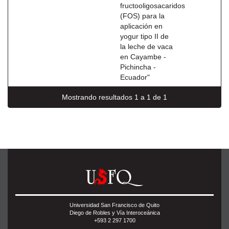
fructooligosacaridos
(FOS) para la
aplicación en
yogur tipo II de
la leche de vaca
en Cayambe -
Pichincha -
Ecuador"
Mostrando resultados 1 a 1 de 1
Universidad San Francisco de Quito
Diego de Robles y Vía Interoceánica
+593 2 297 1700