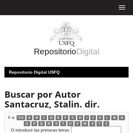
Skip
navigation
Repositorio
Digital
Repositorio Digital USFQ
Buscar por Autor
Santacruz, Stalin. dir.
Ir a:
0-9
A
B
C
D
E
F
G
H
I
J
K
L
M
N
O
P
Q
R
S
T
U
V
W
X
Y
Z
O introducir las primeras letras: