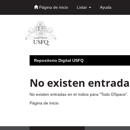
Página de inicio
Listar
Ayuda
Skip
navigation
Repositorio Digital USFQ
No existen entradas
No existen entradas en el índice para "Todo DSpace".
Página de inicio