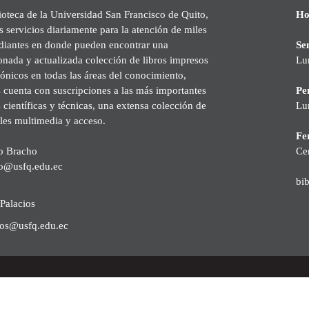
ioteca de la Universidad San Francisco de Quito,
Ho
s servicios diariamente para la atención de miles
udiantes en donde pueden encontrar una
Se
onada y actualizada colección de libros impresos
Lu
rónicos en todas las áreas del conocimiento,
cuenta con suscripciones a las más importantes
Pe
s científicas y técnicas, una extensa colección de
Lu
les multimedia y acceso.
Fer
o Bracho
Ce
o@usfq.edu.ec
bi
Palacios
ios@usfq.edu.ec