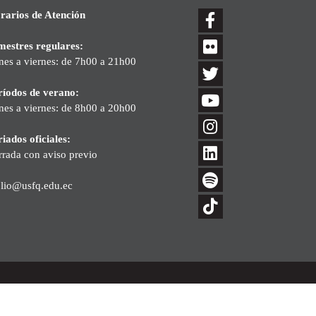
rarios de Atención
mestres regulares:
nes a viernes: de 7h00 a 21h00
ríodos de verano:
nes a viernes: de 8h00 a 20h00
iados oficiales:
rrada con aviso previo
blio@usfq.edu.ec