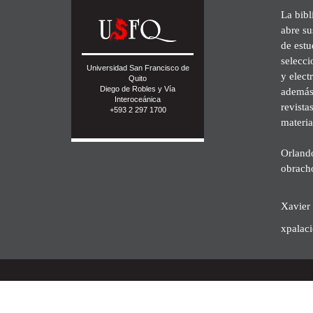
La bibl
abre su
de est
selecci
Universidad San Francisco de
y elect
Quito
Diego de Robles y Vía
además 
Interoceánica
revista
+593 2 297 1700
materia
Orland
obrach
Xavier 
xpalac