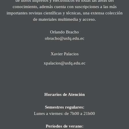
de libros impresos y electrónicos en todas las áreas del
conocimiento, además cuenta con suscripciones a las más
importantes revistas científicas y técnicas, una extensa colección
de materiales multimedia y acceso.
Orlando Bracho
obracho@usfq.edu.ec
Xavier Palacios
xpalacios@usfq.edu.ec
Horarios de Atención
Semestres regulares:
Lunes a viernes: de 7h00 a 21h00
Períodos de verano: