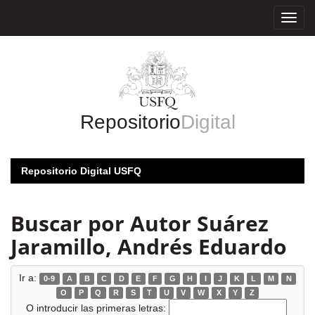
Skip
navigation
Repositorio
Digital
Repositorio Digital USFQ
Buscar por Autor Suárez
Jaramillo, Andrés Eduardo
Ir a:
0-9
A
B
C
D
E
F
G
H
I
J
K
L
M
N
O
P
Q
R
S
T
U
V
W
X
Y
Z
O introducir las primeras letras: