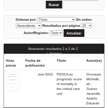
Ordenar por:
En orden:
Resultados por página
Autor/Registro:
Mostrando resultados 2 a 2 de 2
< Anterior
Vista
Fecha de
Título
Autor(es)
previa
publicación
ene-2010
PD2iCA as
Grunauer,
prognostic score
Michelle,
of mortality in
dir.
;
the critical care
Suárez
unit
Jaramillo,
Andrés
Eduardo