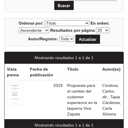
Ordenar por:
En orden:
Resultados por página
Autor/Registro:
Mostrando resultados 1 a 1 de 1
Vista
Fecha de
Título
Autor(es)
previa
publicación
2019
Propuesta para
Córdova,
el cambio del
Carlos,
customer
dir.
;
Tapia
experience en la
Cárdenas,
taquería Viva
Carla
Zapata
Ximena
Mostrando resultados 1 a 1 de 1