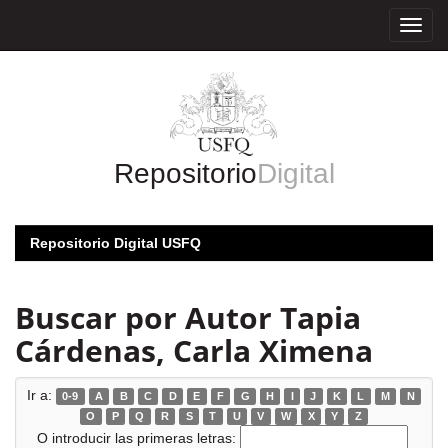
Skip
navigation
Repositorio
Digital
Repositorio Digital USFQ
Buscar por Autor Tapia
Cárdenas, Carla Ximena
Ir a:
0-9
A
B
C
D
E
F
G
H
I
J
K
L
M
N
O
P
Q
R
S
T
U
V
W
X
Y
Z
O introducir las primeras letras: