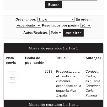
Ordenar por:
En orden:
Resultados por página
Autor/Registro:
Mostrando resultados 1 a 1 de 1
Vista
Fecha de
Título
Autor(es)
previa
publicación
2019
Propuesta para
Córdova,
el cambio del
Carlos,
customer
dir.
;
Tapia
experience en la
Cárdenas,
taquería Viva
Carla
Zapata
Ximena
Mostrando resultados 1 a 1 de 1