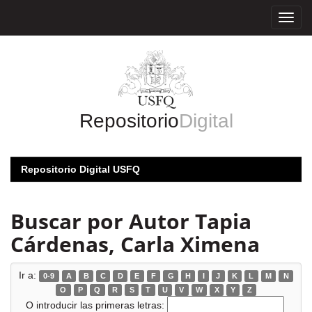
Skip
navigation
Repositorio
Digital
Repositorio Digital USFQ
Buscar por Autor Tapia
Cárdenas, Carla Ximena
Ir a:
0-9
A
B
C
D
E
F
G
H
I
J
K
L
M
N
O
P
Q
R
S
T
U
V
W
X
Y
Z
O introducir las primeras letras: