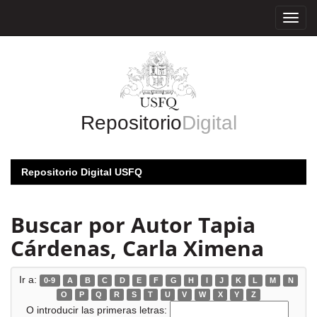
Skip
navigation
Repositorio
Digital
Repositorio Digital USFQ
Buscar por Autor Tapia
Cárdenas, Carla Ximena
Ir a:
0-9
A
B
C
D
E
F
G
H
I
J
K
L
M
N
O
P
Q
R
S
T
U
V
W
X
Y
Z
O introducir las primeras letras: