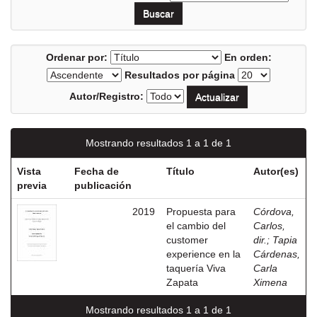
Ordenar por:
En orden:
Resultados por página
Autor/Registro:
Mostrando resultados 1 a 1 de 1
Vista
Fecha de
Título
Autor(es)
previa
publicación
2019
Propuesta para
Córdova,
el cambio del
Carlos,
customer
dir.
;
Tapia
experience en la
Cárdenas,
taquería Viva
Carla
Zapata
Ximena
Mostrando resultados 1 a 1 de 1