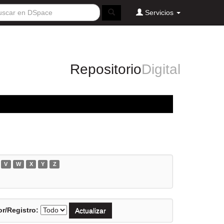
Servicios
Repositorio
Digital
V
W
X
Y
Z
r/Registro: