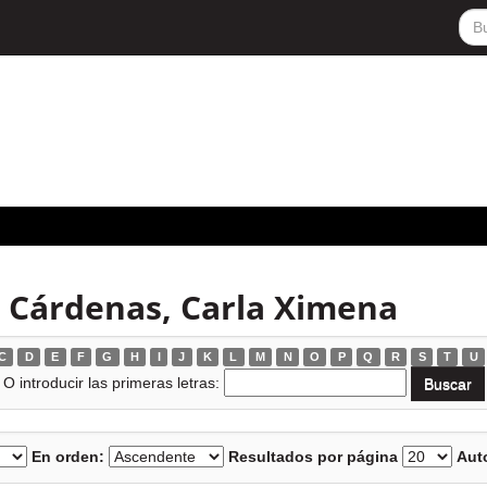
a Cárdenas, Carla Ximena
C
D
E
F
G
H
I
J
K
L
M
N
O
P
Q
R
S
T
U
O introducir las primeras letras:
En orden:
Resultados por página
Auto