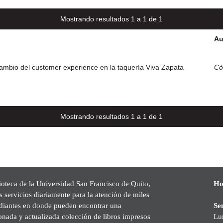
Mostrando resultados 1 a 1 de 1
Au
ambio del customer experience en la taquería Viva Zapata
Có
Mostrando resultados 1 a 1 de 1
ioteca de la Universidad San Francisco de Quito,
Ho
s servicios diariamente para la atención de miles
udiantes en donde pueden encontrar una
Se
onada y actualizada colección de libros impresos
Lu