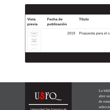
Vista
Fecha de
Título
previa
publicación
2019
Propuesta para el c
La bibl
abre su
de est
selecci
Universidad San Francisco de