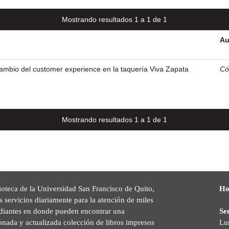
Mostrando resultados 1 a 1 de 1
Au
ambio del customer experience en la taquería Viva Zapata
Có
Mostrando resultados 1 a 1 de 1
ioteca de la Universidad San Francisco de Quito,
Ho
s servicios diariamente para la atención de miles
udiantes en donde pueden encontrar una
Se
onada y actualizada colección de libros impresos
Lu