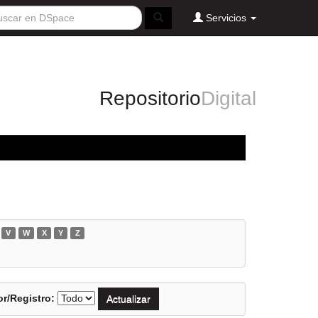
Servicios
Repositorio
Digital
V
W
X
Y
Z
r/Registro: