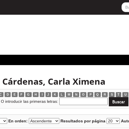
a Cárdenas, Carla Ximena
C
D
E
F
G
H
I
J
K
L
M
N
O
P
Q
R
S
T
U
O introducir las primeras letras:
En orden:
Resultados por página
Auto