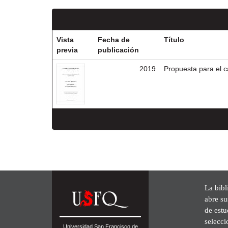
Vista
Fecha de
Título
previa
publicación
2019
Propuesta para el c
La bibl
abre su
de est
selecci
Universidad San Francisco de