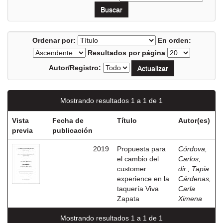
Ordenar por:
En orden:
Resultados por página
Autor/Registro:
Mostrando resultados 1 a 1 de 1
Vista
Fecha de
Título
Autor(es)
previa
publicación
2019
Propuesta para
Córdova,
el cambio del
Carlos,
customer
dir.
;
Tapia
experience en la
Cárdenas,
taquería Viva
Carla
Zapata
Ximena
Mostrando resultados 1 a 1 de 1