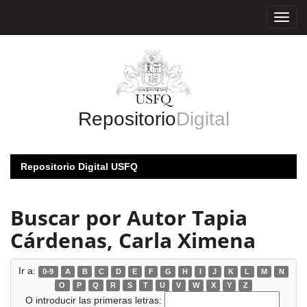
Skip
navigation
Repositorio
Digital
Repositorio Digital USFQ
Buscar por Autor Tapia
Cárdenas, Carla Ximena
Ir a:
0-9
A
B
C
D
E
F
G
H
I
J
K
L
M
N
O
P
Q
R
S
T
U
V
W
X
Y
Z
O introducir las primeras letras: