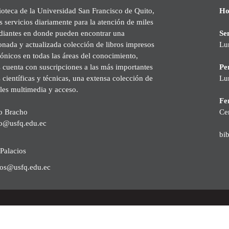
ioteca de la Universidad San Francisco de Quito,
Ho
s servicios diariamente para la atención de miles
udiantes en donde pueden encontrar una
Se
onada y actualizada colección de libros impresos
Lu
rónicos en todas las áreas del conocimiento,
cuenta con suscripciones a las más importantes
Pe
s científicas y técnicas, una extensa colección de
Lu
les multimedia y acceso.
Fer
o Bracho
Ce
o@usfq.edu.ec
bi
Palacios
ios@usfq.edu.ec