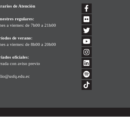
rarios de Atención
mestres regulares:
nes a viernes: de 7h00 a 21h00
ríodos de verano:
nes a viernes: de 8h00 a 20h00
iados oficiales:
rrada con aviso previo
blio@usfq.edu.ec