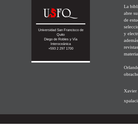
La bibl
abre su
de est
selecci
Universidad San Francisco de
y elect
Quito
Diego de Robles y Vía
además 
Interoceánica
revista
+593 2 297 1700
materia
Orland
obrach
Xavier 
xpalac