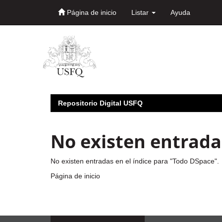
Página de inicio
Listar
Ayuda
Skip
navigation
Repositorio Digital USFQ
No existen entradas
No existen entradas en el índice para "Todo DSpace".
Página de inicio