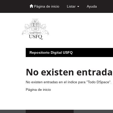
Página de inicio
Listar
Ayuda
Skip
navigation
Repositorio Digital USFQ
No existen entradas
No existen entradas en el índice para "Todo DSpace".
Página de inicio