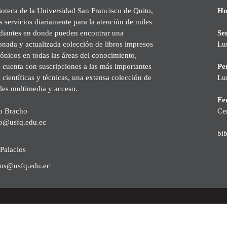
ioteca de la Universidad San Francisco de Quito,
Ho
s servicios diariamente para la atención de miles
udiantes en donde pueden encontrar una
Se
onada y actualizada colección de libros impresos
Lu
rónicos en todas las áreas del conocimiento,
cuenta con suscripciones a las más importantes
Pe
s científicas y técnicas, una extensa colección de
Lu
les multimedia y acceso.
Fer
o Bracho
Ce
o@usfq.edu.ec
bi
Palacios
ios@usfq.edu.ec