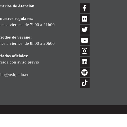
rarios de Atención
mestres regulares:
nes a viernes: de 7h00 a 21h00
ríodos de verano:
nes a viernes: de 8h00 a 20h00
iados oficiales:
rrada con aviso previo
blio@usfq.edu.ec