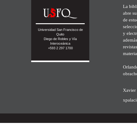
La bibl
abre su
de est
selecci
Universidad San Francisco de
y elect
Quito
Diego de Robles y Vía
además 
Interoceánica
revista
+593 2 297 1700
materia
Orland
obrach
Xavier 
xpalac