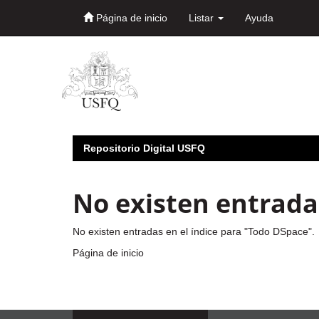
Página de inicio
Listar
Ayuda
Skip
navigation
Repositorio Digital USFQ
No existen entradas
No existen entradas en el índice para "Todo DSpace".
Página de inicio