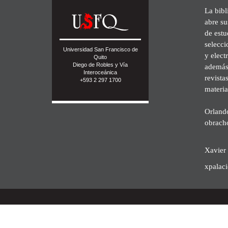
La bibl
abre su
de est
selecci
Universidad San Francisco de
y elect
Quito
Diego de Robles y Vía
además 
Interoceánica
revista
+593 2 297 1700
materia
Orland
obrach
Xavier 
xpalac