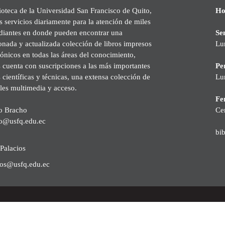
ioteca de la Universidad San Francisco de Quito,
Ho
s servicios diariamente para la atención de miles
udiantes en donde pueden encontrar una
Se
onada y actualizada colección de libros impresos
Lu
rónicos en todas las áreas del conocimiento,
cuenta con suscripciones a las más importantes
Pe
s científicas y técnicas, una extensa colección de
Lu
les multimedia y acceso.
Fer
o Bracho
Ce
o@usfq.edu.ec
bi
Palacios
ios@usfq.edu.ec