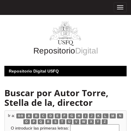
Skip
navigation
Repositorio
Digital
Repositorio Digital USFQ
Buscar por Autor Torre,
Stella de la, director
Ir a:
0-9
A
B
C
D
E
F
G
H
I
J
K
L
M
N
O
P
Q
R
S
T
U
V
W
X
Y
Z
O introducir las primeras letras: