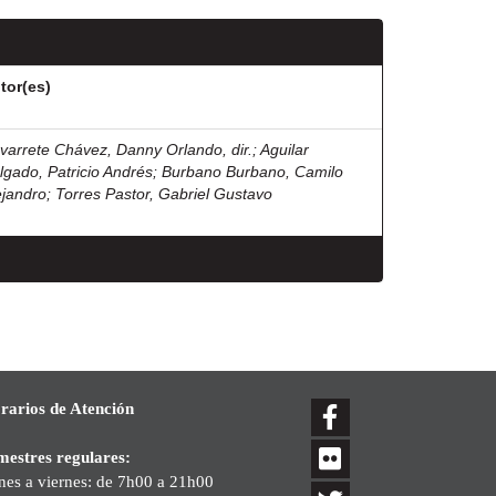
tor(es)
varrete Chávez, Danny Orlando, dir.
;
Aguilar
lgado, Patricio Andrés
;
Burbano Burbano, Camilo
ejandro
;
Torres Pastor, Gabriel Gustavo
rarios de Atención
mestres regulares:
nes a viernes: de 7h00 a 21h00