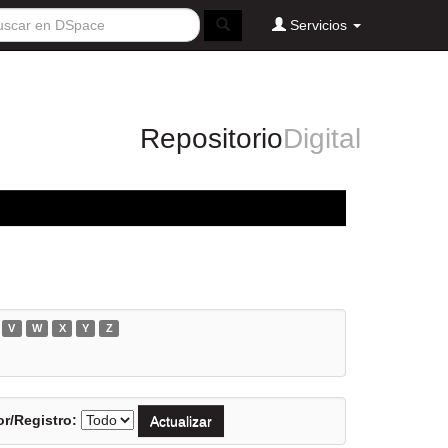
Servicios
Repositorio
Digital
V
W
X
Y
Z
r/Registro: