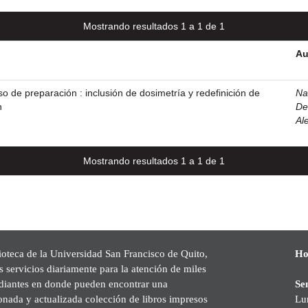
Mostrando resultados 1 a 1 de 1
Au
o de preparación : inclusión de dosimetría y redefinición de
Na
n
De
Al
Mostrando resultados 1 a 1 de 1
ioteca de la Universidad San Francisco de Quito,
Ho
s servicios diariamente para la atención de miles
udiantes en donde pueden encontrar una
Se
onada y actualizada colección de libros impresos
Lu