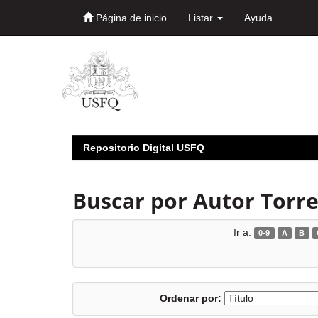
Página de inicio
Listar
Ayuda
Skip
navigation
Repositorio Digital USFQ
Buscar por Autor Torre
Ir a:
0-9
A
B
Ordenar por: