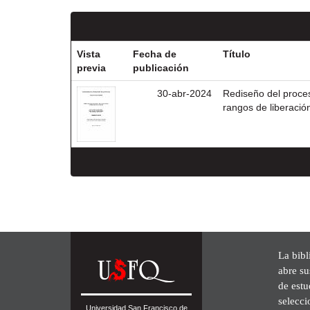
Vista
Fecha de
Título
previa
publicación
30-abr-2024
Rediseño del proces
rangos de liberació
La bibl
abre su
de est
selecci
Universidad San Francisco de