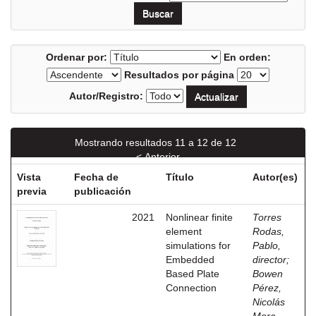
Ordenar por:
En orden:
Resultados por página
Autor/Registro:
Mostrando resultados 11 a 12 de 12
< Anterior
Vista
Fecha de
Título
Autor(es)
previa
publicación
2021
Nonlinear finite
Torres
element
Rodas,
simulations for
Pablo,
Embedded
director
;
Based Plate
Bowen
Connection
Pérez,
Nicolás