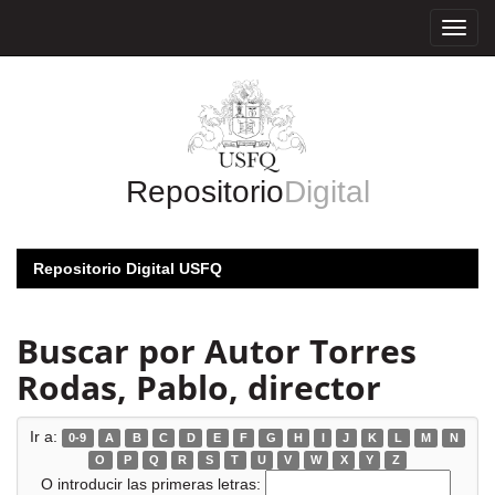
Skip
navigation
Repositorio
Digital
Repositorio Digital USFQ
Buscar por Autor Torres
Rodas, Pablo, director
Ir a:
0-9
A
B
C
D
E
F
G
H
I
J
K
L
M
N
O
P
Q
R
S
T
U
V
W
X
Y
Z
O introducir las primeras letras: