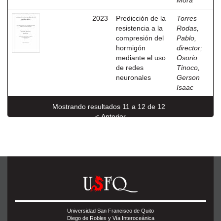
Mora
2023
Predicción de la
Torres
resistencia a la
Rodas,
compresión del
Pablo,
hormigón
director
;
mediante el uso
Osorio
de redes
Tinoco,
neuronales
Gerson
Isaac
Mostrando resultados 11 a 12 de 12
< Anterior
Universidad San Francisco de Quito
Diego de Robles y Vía Interoceánica