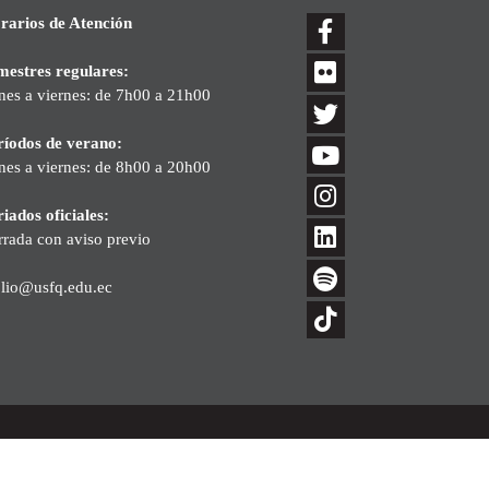
rarios de Atención
mestres regulares:
nes a viernes: de 7h00 a 21h00
ríodos de verano:
nes a viernes: de 8h00 a 20h00
iados oficiales:
rrada con aviso previo
blio@usfq.edu.ec