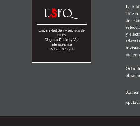
La bibl
abre su
de est
selecci
Universidad San Francisco de
y elect
Quito
Diego de Robles y Vía
además 
Interoceánica
revista
+593 2 297 1700
materia
Orland
obrach
Xavier 
xpalac