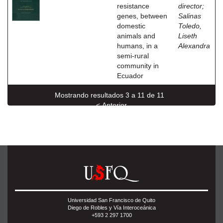
resistance
director
;
genes, between
Salinas
domestic
Toledo,
animals and
Liseth
humans, in a
Alexandra
semi-rural
community in
Ecuador
Mostrando resultados 3 a 11 de 11
< Anterior
Universidad San Francisco de Quito
Diego de Robles y Vía Interoceánica
+593 2 297 1700