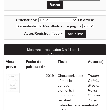
Ordenar por:
En orden:
Resultados por página
Autor/Registro:
Mostrando resultados 3 a 11 de 11
< Anterior
Vista
Fecha de
Título
Autor(es)
previa
publicación
2019
Characterization
Trueba,
of mobile
Gabriel,
genetic
director
;
elements in
Reyes
carbapenem
Chacón,
resistant
Jorge
Enterobacteriaceae
Aníbal