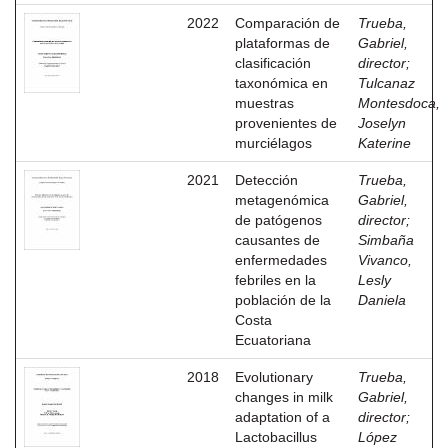
2022
Comparación de
Trueba,
plataformas de
Gabriel,
clasificación
director
;
taxonómica en
Tulcanaz
muestras
Montesdoca,
provenientes de
Joselyn
murciélagos
Katerine
2021
Detección
Trueba,
metagenómica
Gabriel,
de patógenos
director
;
causantes de
Simbaña
enfermedades
Vivanco,
febriles en la
Lesly
población de la
Daniela
Costa
Ecuatoriana
2018
Evolutionary
Trueba,
changes in milk
Gabriel,
adaptation of a
director
;
Lactobacillus
López