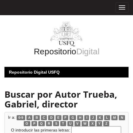
Skip
navigation
Repositorio
Digital
Repositorio Digital USFQ
Buscar por Autor Trueba,
Gabriel, director
Ir a:
0-9
A
B
C
D
E
F
G
H
I
J
K
L
M
N
O
P
Q
R
S
T
U
V
W
X
Y
Z
O introducir las primeras letras: