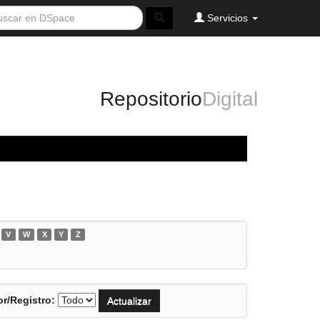
Servicios
Repositorio
Digital
V
W
X
Y
Z
r/Registro: