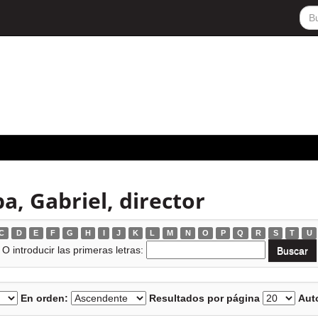
a, Gabriel, director
C
D
E
F
G
H
I
J
K
L
M
N
O
P
Q
R
S
T
U
O introducir las primeras letras:
En orden:
Resultados por página
Auto