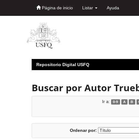
Página de inicio
Listar
Ayuda
Skip
navigation
Repositorio Digital USFQ
Buscar por Autor Trueb
Ir a:
0-9
A
B
Ordenar por: