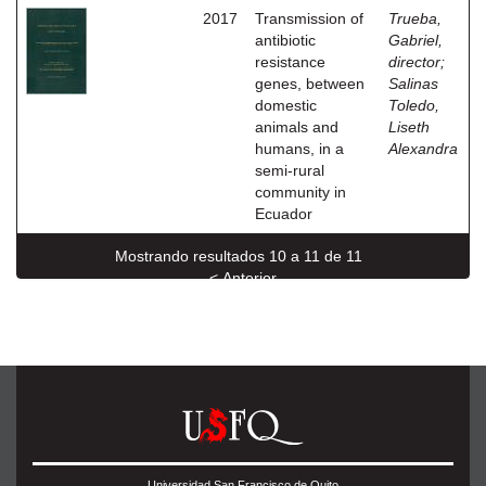
2017
Transmission of
Trueba,
antibiotic
Gabriel,
resistance
director
;
genes, between
Salinas
domestic
Toledo,
animals and
Liseth
humans, in a
Alexandra
semi-rural
community in
Ecuador
Mostrando resultados 10 a 11 de 11
< Anterior
Universidad San Francisco de Quito