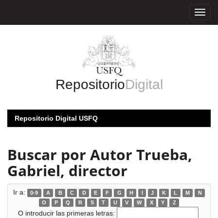
Skip
navigation
Repositorio
Digital
Repositorio Digital USFQ
Buscar por Autor Trueba,
Gabriel, director
Ir a:
0-9
A
B
C
D
E
F
G
H
I
J
K
L
M
N
O
P
Q
R
S
T
U
V
W
X
Y
Z
O introducir las primeras letras: