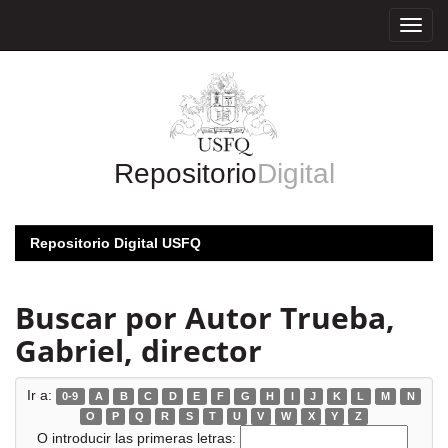
Skip
navigation
Repositorio
Digital
Repositorio Digital USFQ
Buscar por Autor Trueba,
Gabriel, director
Ir a:
0-9
A
B
C
D
E
F
G
H
I
J
K
L
M
N
O
P
Q
R
S
T
U
V
W
X
Y
Z
O introducir las primeras letras: