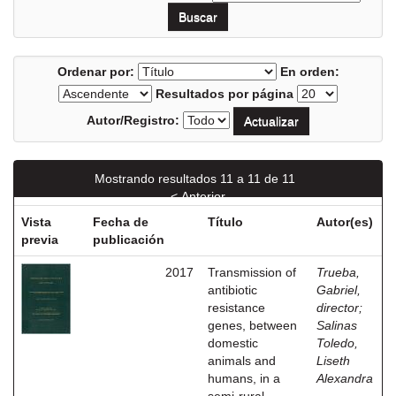
Ordenar por:
En orden:
Resultados por página
Autor/Registro:
Mostrando resultados 11 a 11 de 11
< Anterior
Vista
Fecha de
Título
Autor(es)
previa
publicación
2017
Transmission of
Trueba,
antibiotic
Gabriel,
resistance
director
;
genes, between
Salinas
domestic
Toledo,
animals and
Liseth
humans, in a
Alexandra