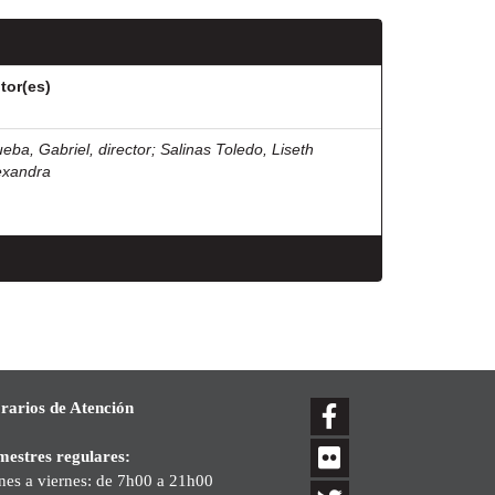
tor(es)
ueba, Gabriel, director
;
Salinas Toledo, Liseth
exandra
rarios de Atención
mestres regulares:
nes a viernes: de 7h00 a 21h00