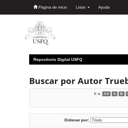
Página de inicio
Listar
Ayuda
Skip
navigation
Repositorio Digital USFQ
Buscar por Autor Trueb
Ir a:
0-9
A
B
Ordenar por: