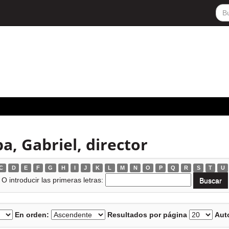
a, Gabriel, director
C
D
E
F
G
H
I
J
K
L
M
N
O
P
Q
R
S
T
U
O introducir las primeras letras:
En orden:
Resultados por página
Auto