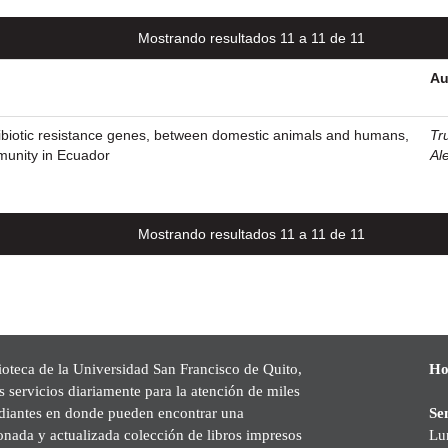
Mostrando resultados 11 a 11 de 11
Au
ibiotic resistance genes, between domestic animals and humans,
Tr
munity in Ecuador
Al
Mostrando resultados 11 a 11 de 11
ioteca de la Universidad San Francisco de Quito,
Ho
s servicios diariamente para la atención de miles
udiantes en donde pueden encontrar una
Se
onada y actualizada colección de libros impresos
Lu