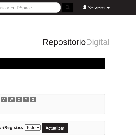
Servicios
Repositorio
Digital
V
W
X
Y
Z
r/Registro: