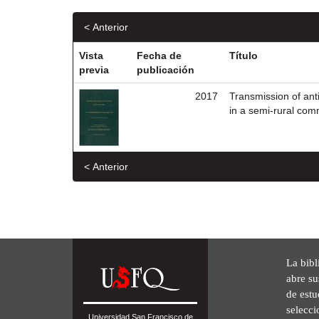
< Anterior
Vista
Fecha de
Título
previa
publicación
2017
Transmission of ant
in a semi-rural com
< Anterior
La bibl
abre su
de est
selecci
Universidad San Francisco de