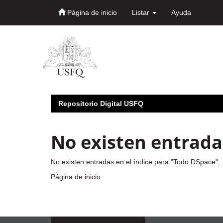
Página de inicio
Listar
Ayuda
Skip
navigation
Repositorio Digital USFQ
No existen entradas
No existen entradas en el índice para "Todo DSpace".
Página de inicio