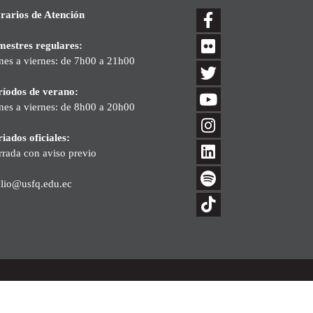
rarios de Atención
mestres regulares:
nes a viernes: de 7h00 a 21h00
ríodos de verano:
nes a viernes: de 8h00 a 20h00
iados oficiales:
rrada con aviso previo
blio@usfq.edu.ec