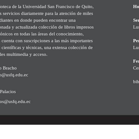
ioteca de la Universidad San Francisco de Quito,
Ho
s servicios diariamente para la atención de miles
udiantes en donde pueden encontrar una
Se
onada y actualizada colección de libros impresos
Lu
rónicos en todas las áreas del conocimiento,
cuenta con suscripciones a las más importantes
Pe
s científicas y técnicas, una extensa colección de
Lu
les multimedia y acceso.
Fer
o Bracho
Ce
o@usfq.edu.ec
bi
Palacios
ios@usfq.edu.ec