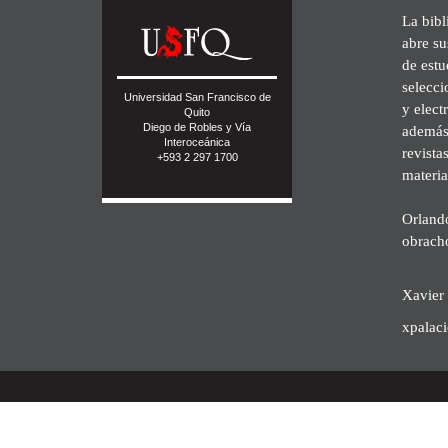
La bibl
abre su
de est
selecci
Universidad San Francisco de
y elect
Quito
Diego de Robles y Vía
además 
Interoceánica
revista
+593 2 297 1700
materia
Orland
obrach
Xavier 
xpalac