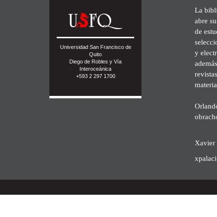
La bibl
abre su
de est
selecci
Universidad San Francisco de
y elect
Quito
Diego de Robles y Vía
además 
Interoceánica
revista
+593 2 297 1700
materia
Orland
obrach
Xavier 
xpalac