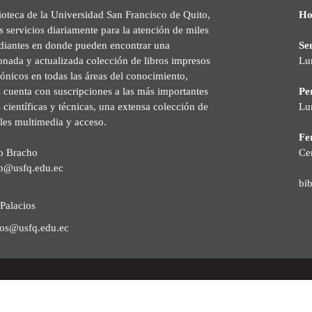
ioteca de la Universidad San Francisco de Quito,
Ho
s servicios diariamente para la atención de miles
udiantes en donde pueden encontrar una
Se
onada y actualizada colección de libros impresos
Lu
rónicos en todas las áreas del conocimiento,
cuenta con suscripciones a las más importantes
Pe
s científicas y técnicas, una extensa colección de
Lu
les multimedia y acceso.
Fer
o Bracho
Ce
o@usfq.edu.ec
bi
Palacios
ios@usfq.edu.ec