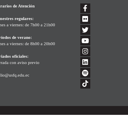
rarios de Atención
mestres regulares:
nes a viernes: de 7h00 a 21h00
ríodos de verano:
nes a viernes: de 8h00 a 20h00
iados oficiales:
rrada con aviso previo
blio@usfq.edu.ec