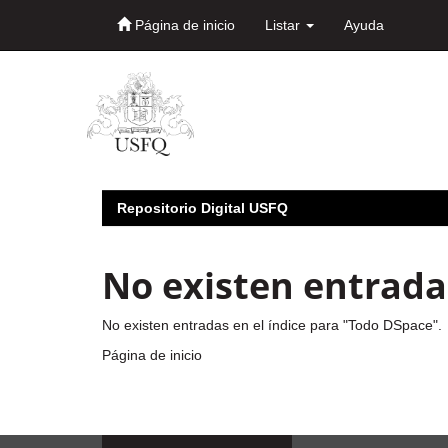
Página de inicio
Listar
Ayuda
Skip
navigation
Repositorio Digital USFQ
No existen entradas
No existen entradas en el índice para "Todo DSpace".
Página de inicio