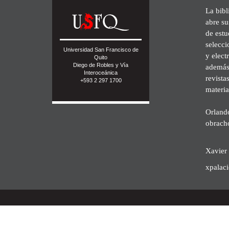
La bibl
abre su
de est
selecci
Universidad San Francisco de
y elect
Quito
Diego de Robles y Vía
además 
Interoceánica
revista
+593 2 297 1700
materia
Orland
obrach
Xavier 
xpalac