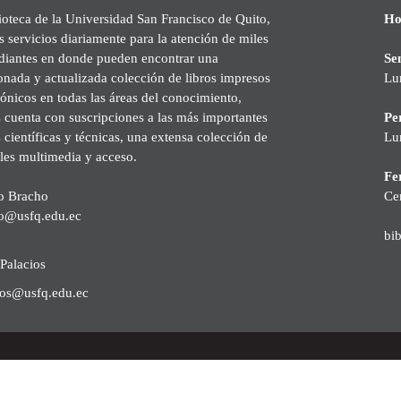
ioteca de la Universidad San Francisco de Quito,
Ho
s servicios diariamente para la atención de miles
udiantes en donde pueden encontrar una
Se
onada y actualizada colección de libros impresos
Lu
rónicos en todas las áreas del conocimiento,
cuenta con suscripciones a las más importantes
Pe
s científicas y técnicas, una extensa colección de
Lu
les multimedia y acceso.
Fer
o Bracho
Ce
o@usfq.edu.ec
bi
Palacios
ios@usfq.edu.ec