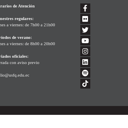
rarios de Atención
mestres regulares:
nes a viernes: de 7h00 a 21h00
ríodos de verano:
nes a viernes: de 8h00 a 20h00
iados oficiales:
rrada con aviso previo
blio@usfq.edu.ec