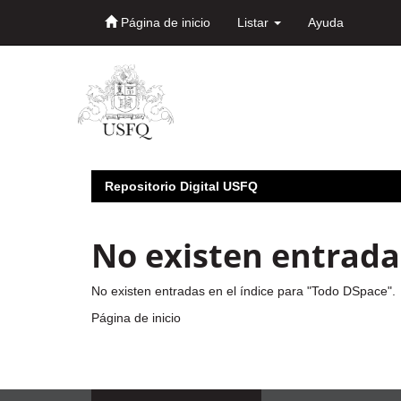
Página de inicio
Listar
Ayuda
Skip
navigation
Repositorio Digital USFQ
No existen entradas
No existen entradas en el índice para "Todo DSpace".
Página de inicio