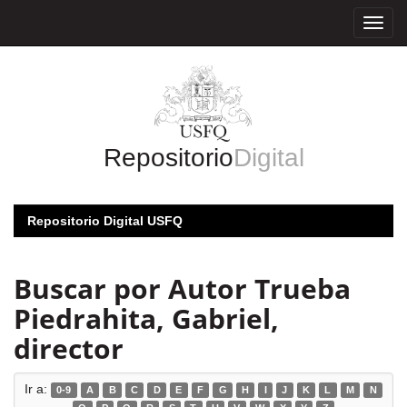
Skip
navigation
Repositorio
Digital
Repositorio Digital USFQ
Buscar por Autor Trueba
Piedrahita, Gabriel,
director
Ir a:
0-9
A
B
C
D
E
F
G
H
I
J
K
L
M
N