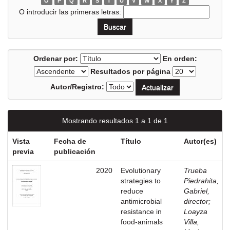
O
P
Q
R
S
T
U
V
W
X
Y
Z
O introducir las primeras letras:
Ordenar por:
En orden:
Resultados por página
Autor/Registro:
Mostrando resultados 1 a 1 de 1
Vista
Fecha de
Título
Autor(es)
previa
publicación
2020
Evolutionary
Trueba
strategies to
Piedrahita,
reduce
Gabriel,
antimicrobial
director
;
resistance in
Loayza
food-animals
Villa,