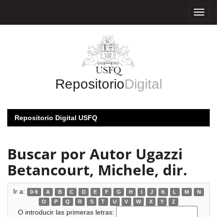
Skip
navigation
Repositorio
Digital
Repositorio Digital USFQ
Buscar por Autor Ugazzi
Betancourt, Michele, dir.
Ir a:
0-9
A
B
C
D
E
F
G
H
I
J
K
L
M
N
O
P
Q
R
S
T
U
V
W
X
Y
Z
O introducir las primeras letras: