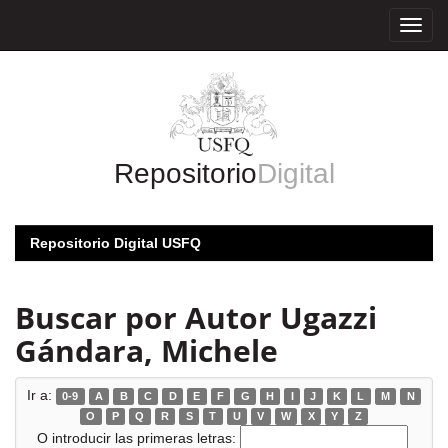
Skip
navigation
Repositorio
Digital
Repositorio Digital USFQ
Buscar por Autor Ugazzi
Gándara, Michele
Ir a:
0-9
A
B
C
D
E
F
G
H
I
J
K
L
M
N
O
P
Q
R
S
T
U
V
W
X
Y
Z
O introducir las primeras letras: