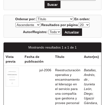
Ordenar por:
En orden:
Resultados por página
Autor/Registro:
Mostrando resultados 1 a 1 de 1
Vista
Fecha de
Título
Autor(es)
previa
publicación
jul-2006
Reestructuración
Batallas,
operativa y
Andrés,
encaminamiento
dir.
;
al liderazgo en
Izurieta
el servicio para
León,
una compañía
Diego
;
que gestiona y
Ugazzi
provee personal
Gándara,