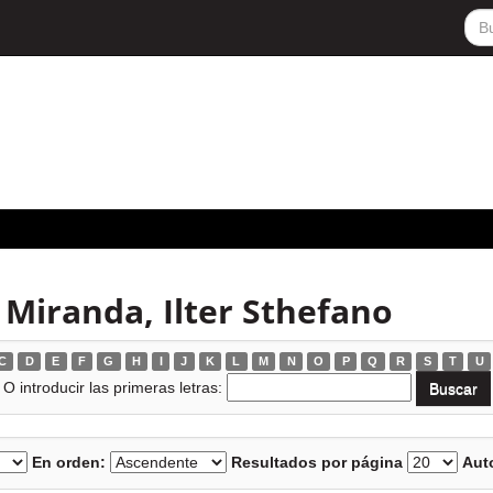
 Miranda, Ilter Sthefano
C
D
E
F
G
H
I
J
K
L
M
N
O
P
Q
R
S
T
U
O introducir las primeras letras:
En orden:
Resultados por página
Auto