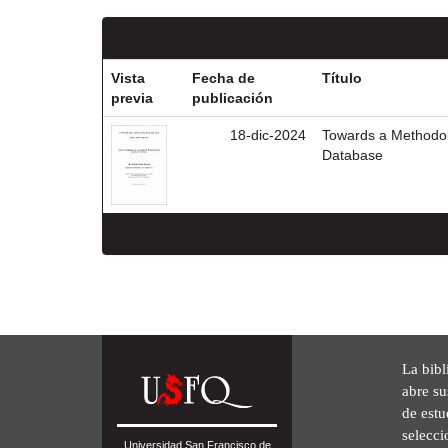
Vista
Fecha de
Título
previa
publicación
18-dic-2024
Towards a Methodol
Database
La bibl
abre su
de est
selecci
Universidad San Francisco de