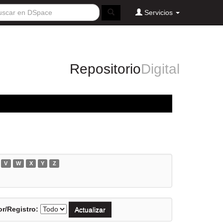
Servicios
Repositorio
Digital
V
W
X
Y
Z
r/Registro: