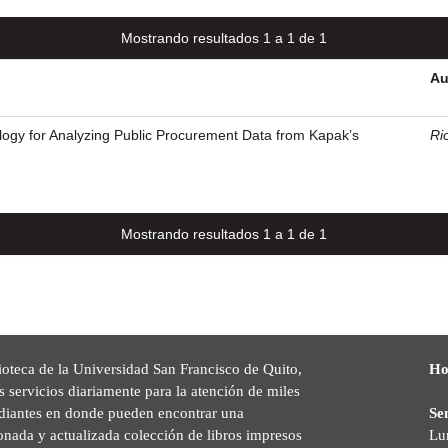
Mostrando resultados 1 a 1 de 1
Au
ogy for Analyzing Public Procurement Data from Kapak’s
Rio
Mostrando resultados 1 a 1 de 1
ioteca de la Universidad San Francisco de Quito,
Ho
s servicios diariamente para la atención de miles
udiantes en donde pueden encontrar una
Se
onada y actualizada colección de libros impresos
Lu