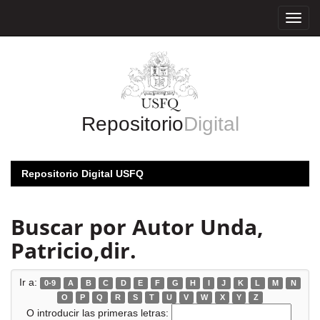
Skip
navigation
Repositorio
Digital
Repositorio Digital USFQ
Buscar por Autor Unda,
Patricio,dir.
Ir a:
0-9
A
B
C
D
E
F
G
H
I
J
K
L
M
N
O
P
Q
R
S
T
U
V
W
X
Y
Z
O introducir las primeras letras: