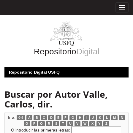
Skip
navigation
Repositorio
Digital
Repositorio Digital USFQ
Buscar por Autor Valle,
Carlos, dir.
Ir a:
0-9
A
B
C
D
E
F
G
H
I
J
K
L
M
N
O
P
Q
R
S
T
U
V
W
X
Y
Z
O introducir las primeras letras: