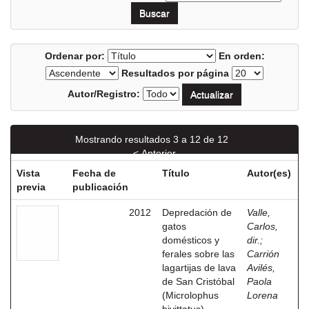
Ordenar por:
En orden:
Resultados por página
Autor/Registro:
Mostrando resultados 3 a 12 de 12
< Anterior
Vista
Fecha de
Título
Autor(es)
previa
publicación
2012
Depredación de
Valle,
gatos
Carlos,
domésticos y
dir.
;
ferales sobre las
Carrión
lagartijas de lava
Avilés,
de San Cristóbal
Paola
(Microlophus
Lorena