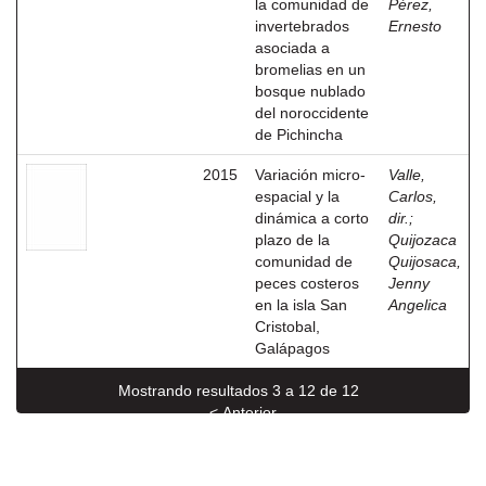
la comunidad de
Pérez,
invertebrados
Ernesto
asociada a
bromelias en un
bosque nublado
del noroccidente
de Pichincha
2015
Variación micro-
Valle,
espacial y la
Carlos,
dinámica a corto
dir.
;
plazo de la
Quijozaca
comunidad de
Quijosaca,
peces costeros
Jenny
en la isla San
Angelica
Cristobal,
Galápagos
Mostrando resultados 3 a 12 de 12
< Anterior