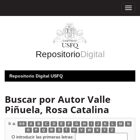
Skip
navigation
Repositorio
Digital
Repositorio Digital USFQ
Buscar por Autor Valle
Piñuela, Rosa Catalina
Ir a:
0-9
A
B
C
D
E
F
G
H
I
J
K
L
M
N
O
P
Q
R
S
T
U
V
W
X
Y
Z
O introducir las primeras letras: