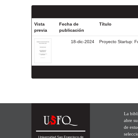
Vista
Fecha de
Título
previa
publicación
18-dic-2024
Proyecto Startup: 
La bibl
abre su
de est
selecci
Universidad San Francisco de