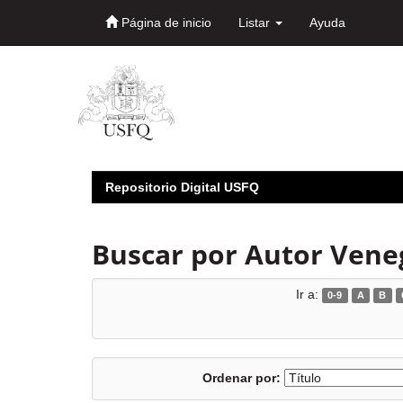
Página de inicio
Listar
Ayuda
Skip
navigation
Repositorio Digital USFQ
Buscar por Autor Veneg
Ir a:
0-9
A
B
Ordenar por: