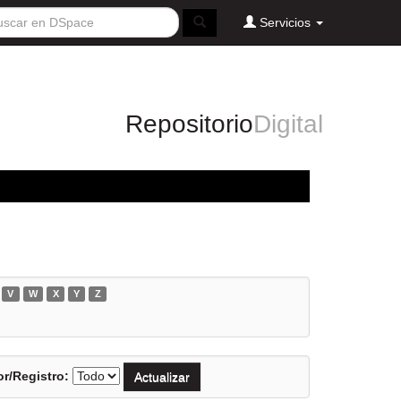
Servicios
Repositorio
Digital
V
W
X
Y
Z
r/Registro: