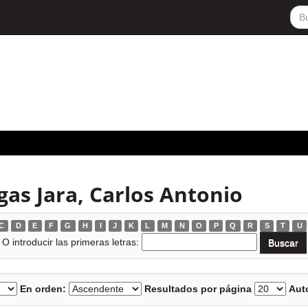
as Jara, Carlos Antonio
C
D
E
F
G
H
I
J
K
L
M
N
O
P
Q
R
S
T
U
O introducir las primeras letras:
En orden:
Resultados por página
Auto