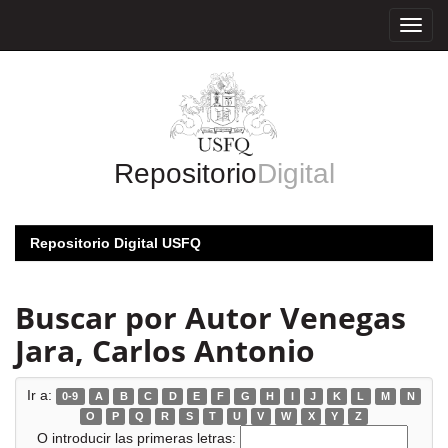
Skip
navigation
Repositorio
Digital
Repositorio Digital USFQ
Buscar por Autor Venegas
Jara, Carlos Antonio
Ir a:
0-9
A
B
C
D
E
F
G
H
I
J
K
L
M
N
O
P
Q
R
S
T
U
V
W
X
Y
Z
O introducir las primeras letras: